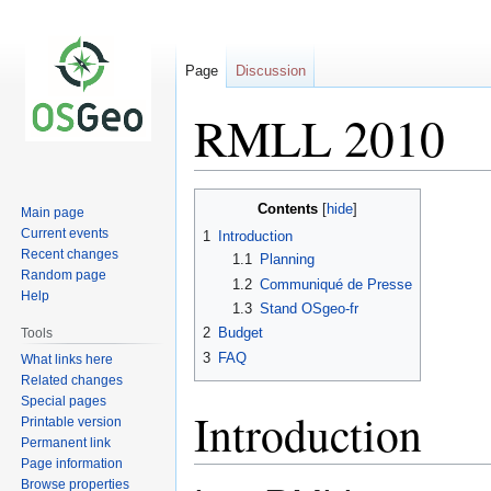
Page
Discussion
RMLL 2010
Jump
Jump
Contents
Main page
to
to
Current events
1
Introduction
navigation
search
Recent changes
1.1
Planning
Random page
1.2
Communiqué de Presse
Help
1.3
Stand OSgeo-fr
2
Budget
Tools
3
FAQ
What links here
Related changes
Special pages
Introduction
Printable version
Permanent link
Page information
Browse properties