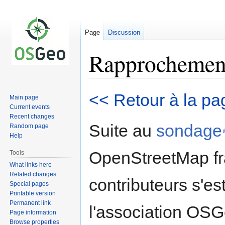
Page
Discussion
Rapprochemen
Jump
Jump
<< Retour à la pa
Main page
to
to
Current events
navigation
search
Recent changes
Suite au
sondage
Random page
Help
OpenStreetMap fr
Tools
What links here
Related changes
contributeurs s'es
Special pages
Printable version
Permanent link
l'association OSG
Page information
Browse properties