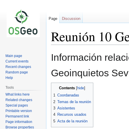
Page
Discussion
Reunión 10 Ge
Jump
Jump
Información relac
Main page
to
to
Current events
navigation
search
Recent changes
Geoinquietos Sevi
Random page
Help
Tools
Contents
What links here
1
Coordanadas
Related changes
2
Temas de la reunión
Special pages
3
Asistentes
Printable version
4
Recursos usados
Permanent link
5
Acta de la reunión
Page information
Browse properties