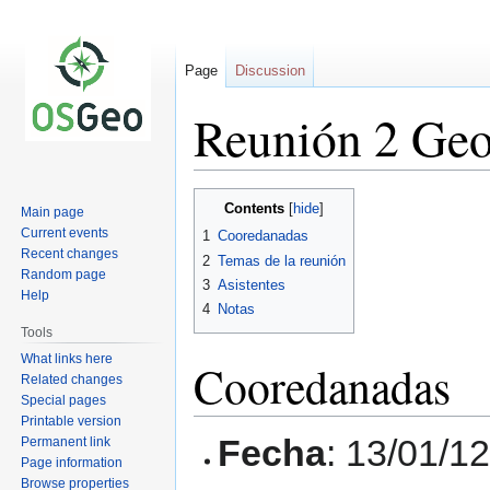
Page
Discussion
Reunión 2 Geo
Jump
Jump
Contents
Main page
to
to
Current events
1
Cooredanadas
navigation
search
Recent changes
2
Temas de la reunión
Random page
3
Asistentes
Help
4
Notas
Tools
What links here
Cooredanadas
Related changes
Special pages
Printable version
Fecha
: 13/01/1
Permanent link
Page information
Browse properties