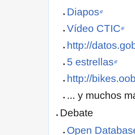
Diapos
Vídeo CTIC
http://datos.go
5 estrellas
http://bikes.oo
... y muchos m
Debate
Open Databas