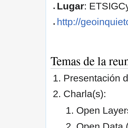
Lugar
: ETSIGCy
http://geoinquie
Temas de la reu
Presentación d
Charla(s):
Open Layers
Open Data 