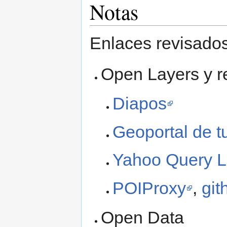
Notas
Enlaces revisados
Open Layers y r
Diapos
Geoportal de t
Yahoo Query 
POIProxy
,
git
Open Data