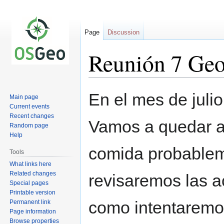
Page
Discussion
Reunión 7 Geo
Jump
Jump
En el mes de juli
Main page
to
to
Current events
navigation
search
Recent changes
Vamos a quedar a 
Random page
Help
comida probablem
Tools
What links here
Related changes
revisaremos las a
Special pages
Printable version
como intentaremos
Permanent link
Page information
Browse properties