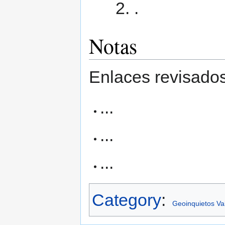
.
Notas
Enlaces revisados
...
...
...
Category
:
Geoinquietos Va