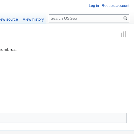
Log in
Request account
Search
iew source
View history
miembros.