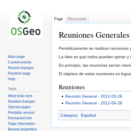
Page
Discussion
Reuniones Generales
Jump
Jump
Periódicamente se realizan reuniones g
to
to
La idea es que todos puedan opinar y 
Main page
navigation
search
Current events
En principio, las reuniones serían men
Recent changes
Random page
El objetivo de estas reuniones es logr
Help
Reuniones
Tools
What links here
Reunión General - 2012-03-26
Related changes
Reunión General - 2012-05-28
Special pages
Printable version
Category
:
Español
Permanent link
Page information
Browse properties