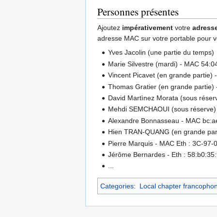
Personnes présentes
Ajoutez
impérativement
votre
adress
adresse MAC sur votre portable pour v
Yves Jacolin (une partie du temps)
Marie Silvestre (mardi) - MAC 54:0
Vincent Picavet (en grande partie) 
Thomas Gratier (en grande partie)
David Martìnez Morata (sous réser
Mehdi SEMCHAOUI (sous réserve)
Alexandre Bonnasseau - MAC bc:ae:
Hien TRAN-QUANG (en grande parti
Pierre Marquis - MAC Eth : 3C-97-
Jérôme Bernardes - Eth : 58:b0:35:f7
...
Categories
:
Local chapter francopho