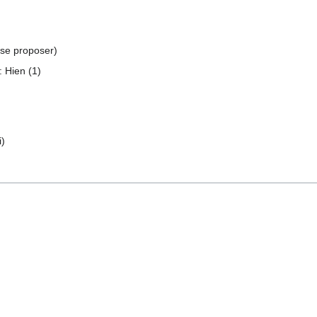
 se proposer)
 Hien (1)
i)