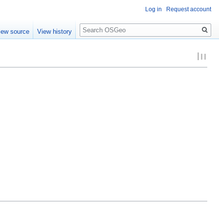
Log in
Request account
Search
iew source
View history