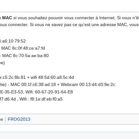
e MAC
si vous souhaitez pouvoir vous connecter à Internet. Si vous n'ê
ous connecter. Si vous ne savez pas ce qu'est une adresse MAC, vous 
4:a6:10:79:52
- MAC 8c:0f:48:ce:a7:fd
 - MAC 8c:70:5a:ae:ba:80
ve)
c5:2c:8b:81 + wifi 48:5d:60:a8:5c:4d
e) - MAC 00:1f:c6:38:ad:18 + Webcam 00:13:d4:d3:9e:2c
0E-35-E3-53, Wifi: 60-67-20-91-64-E8
:d6:4d , Wifi : f8:1e:df:eb:f0:a5
ne
FROG2013