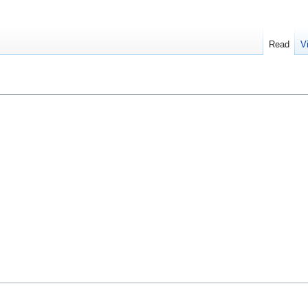
Read
V