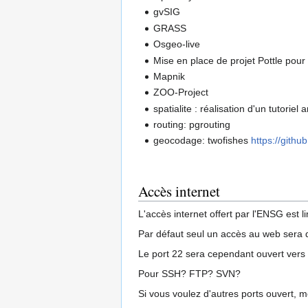
gvSIG
GRASS
Osgeo-live
Mise en place de projet Pottle pou
Mapnik
ZOO-Project
spatialite : réalisation d'un tutori
routing: pgrouting
geocodage: twofishes
https://gith
Accès internet
L'accès internet offert par l'ENSG est 
Par défaut seul un accès au web sera d
Le port 22 sera cependant ouvert vers l
Pour SSH? FTP? SVN?
Si vous voulez d'autres ports ouvert, me