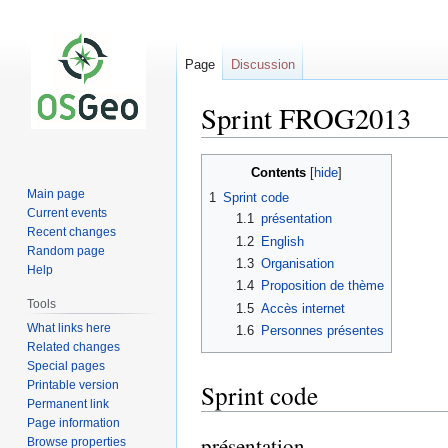
Page
Discussion
Sprint FROG2013
Jump
Jump
Contents
to
to
Main page
1
Sprint code
navigation
search
Current events
1.1
présentation
Recent changes
1.2
English
Random page
1.3
Organisation
Help
1.4
Proposition de thème
Tools
1.5
Accès internet
What links here
1.6
Personnes présentes
Related changes
Special pages
Printable version
Sprint code
Permanent link
Page information
présentation
Browse properties