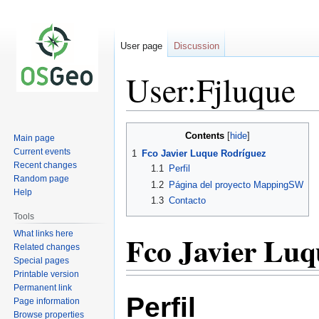
User page
Discussion
User:Fjluque
Jump
Jump
Contents
Main page
to
to
Current events
1
Fco Javier Luque Rodríguez
navigation
search
Recent changes
1.1
Perfil
Random page
1.2
Página del proyecto MappingSW
Help
1.3
Contacto
Tools
What links here
Fco Javier Luq
Related changes
Special pages
Printable version
Permanent link
Perfil
Page information
Browse properties