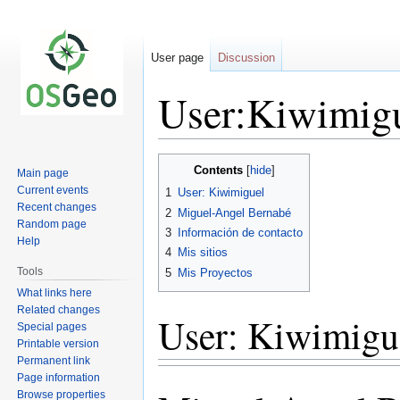
User page
Discussion
User:Kiwimig
Jump
Jump
Contents
Main page
to
to
Current events
1
User: Kiwimiguel
navigation
search
Recent changes
2
Miguel-Angel Bernabé
Random page
3
Información de contacto
Help
4
Mis sitios
Tools
5
Mis Proyectos
What links here
Related changes
User: Kiwimigu
Special pages
Printable version
Permanent link
Page information
Browse properties