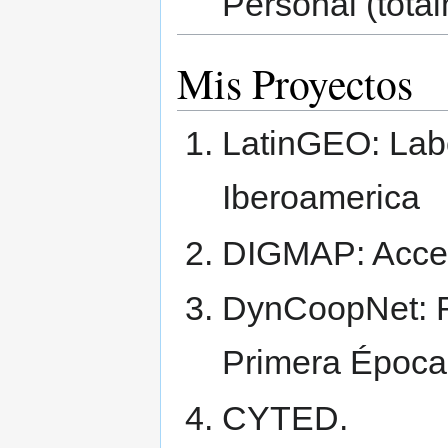
Personal (tota
Mis Proyectos
LatinGEO: Labo
Iberoamerica
DIGMAP: Acceso
DynCoopNet: R
Primera Época
CYTED.