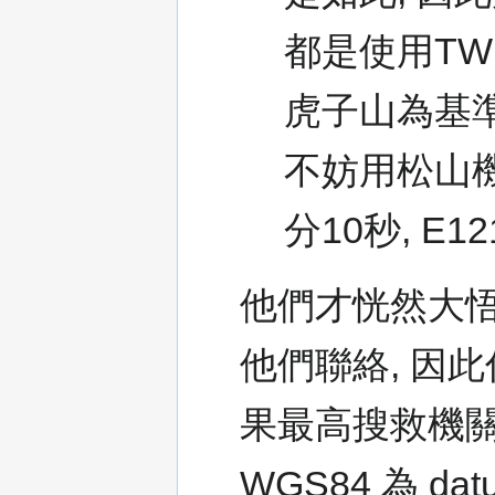
都是使用TW
虎子山為基準
不妨用松山機
分10秒, E1
他們才恍然大悟,
他們聯絡, 因
果最高搜救機關
WGS84 為 d