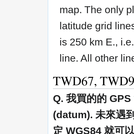
map. The only p
latitude grid lin
is 250 km E., i.e
line. All other l
TWD67, TWD9
Q. 我買的的 GP
(datum). 未來
定 WGS84 就可以