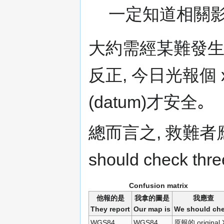
一定知道相關影
大約需經某難發生,
反正, 今日光報個 
(datum)才安全｡
總而言之, 救難者應尋三處
should check thre
Confusion matrix
他報的是
我拿的圖是
我應查
They report
Our map is
We should ch
WGS84
WGS84
原報的 original 