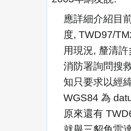
應詳細介紹目前台
度, TWD97/
用現況, 釐清
消防署詢問搜救
知只要求以經緯
WGS84 為 d
原來還有 TWD67
就舉三貂角雷達