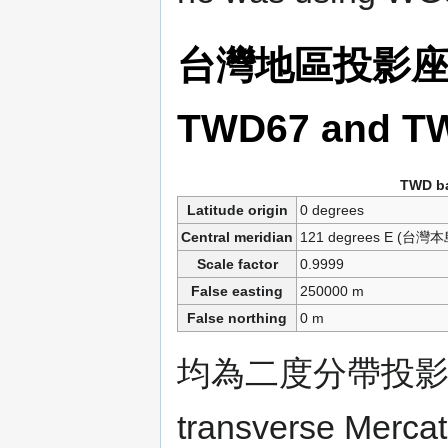
台灣地區投影座標系統
TWD67 and T
TWD b
Latitude origin
0 degrees
Central meridian
121 degrees E (台灣本
Scale factor
0.9999
False easting
250000 m
False northing
0 m
均為二度分帶投影 They
transverse Mercato