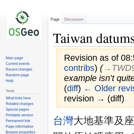
Page
Discussion
Taiwan datum
Revision as of 08
Main page
Current events
contribs
)
(
→‎TWD9
Recent changes
Random page
example isn't quit
Help
(
diff
)
← Older revi
Tools
revision → (diff)
What links here
Related changes
Special pages
Printable version
Jump
Jump
台灣
大地基準及座
Permanent link
to
to
Page information
navigation
search
Browse properties