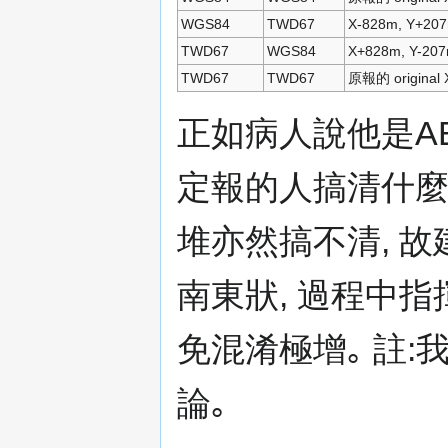
WGS84
TWD67
X-828m, Y+20
TWD67
WGS84
X+828m, Y-20
TWD67
TWD67
原報的 original 
正如病人說他是AB
定報的人搞清什麼 W
堆亦然搞不清, 
南東狀, 過程中
免混淆極增｡ 註:
論｡