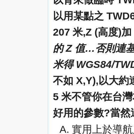
以用某點之 TWD67 
207 米,Z (高度)加 
的 Z 值…否則連基
米得 WGS84/TW
不如 X,Y),以大
5 米不管你在台
好用的參數?當然
A. 實用上於導