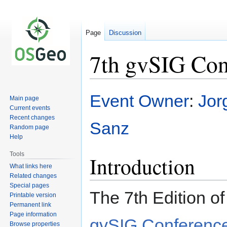
Page
Discussion
7th gvSIG Con
Jump
Jump
Event Owner
:
Jor
Main page
to
to
Current events
navigation
search
Recent changes
Sanz
Random page
Help
Tools
Introduction
What links here
Related changes
Special pages
The 7th Edition of
Printable version
Permanent link
Page information
gvSIG Conferenc
Browse properties