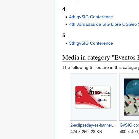
4
4th gvSIG Conference
4th Jornadas de SIG Libre OSGeo 
5
5th gvSIG Conference
Media in category "Eventos 
The following 6 files are in this category
2-eclipseday-es-banner.png
424 × 269; 23 KB
400 × 400