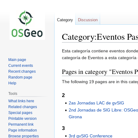
Category
Discussion
Category:Eventos Pa
Jump
Jump
Esta categoría contiene eventos donde
to
to
categoría de Eventos a esta categoría
Main page
navigation
search
Current events
Pages in category "Eventos 
Recent changes
Random page
The following 19 pages are in this categ
Help
Tools
2
What links here
2as Jornadas LAC de gvSIG
Related changes
2nd Jornadas de SIG Libre: OSGeo
Special pages
Girona
Printable version
Permanent link
3
Page information
3rd gvSIG Conference
Browse properties