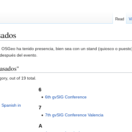
Read
V
sados
 OSGeo ha tenido presencia, bien sea con un stand (quiosco o puesto)
 después del evento.
Pasados"
ory, out of 19 total.
6
6th gvSIG Conference
 Spanish in
7
7th gvSIG Conference Valencia
A