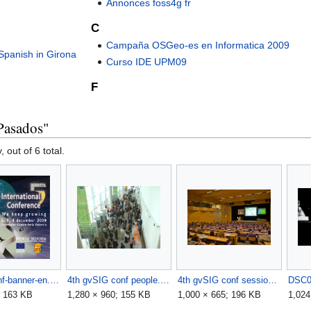
Annonces foss4g fr
C
Campaña OSGeo-es en Informatica 2009
Spanish in Girona
Curso IDE UPM09
F
Pasados"
, out of 6 total.
GvSIG conf-banner-en.jpg
4th gvSIG conf people.jpg
4th gvSIG conf session2.jpg
DSC0
; 163 KB
1,280 × 960; 155 KB
1,000 × 665; 196 KB
1,024