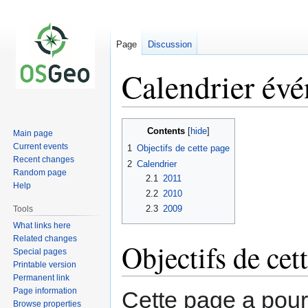
Page
Discussion
Calendrier év
Jump
Jump
Contents
Main page
to
to
Current events
1
Objectifs de cette page
navigation
search
Recent changes
2
Calendrier
Random page
2.1
2011
Help
2.2
2010
2.3
2009
Tools
What links here
Related changes
Objectifs de cet
Special pages
Printable version
Permanent link
Page information
Cette page a pour 
Browse properties