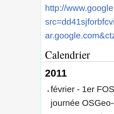
http://www.googl
src=dd41sjforbf
ar.google.com&ct
Calendrier
2011
février - 1er F
journée OSGeo-