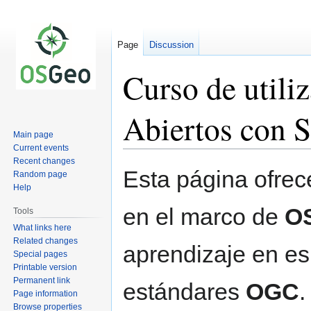
Page
Discussion
Curso de utili
Abiertos con S
Main page
Current events
Recent changes
Jump
Jump
Esta página ofrec
Random page
to
to
Help
navigation
search
en el marco de
O
Tools
What links here
Related changes
aprendizaje en e
Special pages
Printable version
Permanent link
estándares
OGC
.
Page information
Browse properties