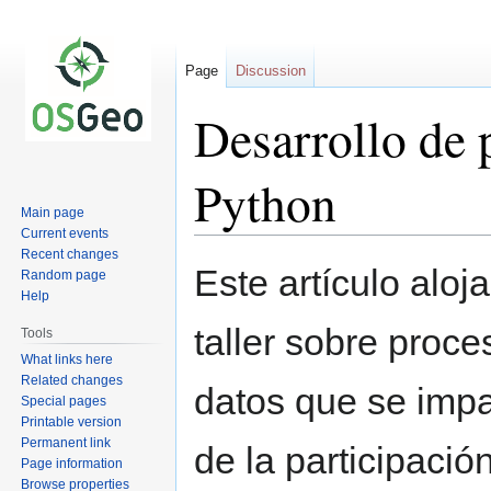
Page
Discussion
Desarrollo de
Python
Main page
Current events
Recent changes
Jump
Jump
Este artículo aloj
Random page
to
to
Help
navigation
search
taller sobre proc
Tools
What links here
Related changes
datos que se impa
Special pages
Printable version
Permanent link
de la participació
Page information
Browse properties