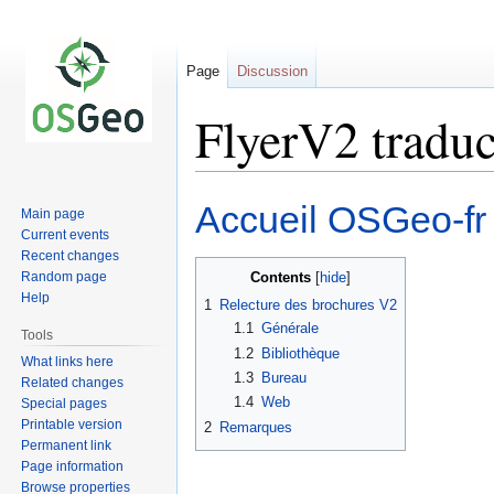
Page
Discussion
FlyerV2 traduc
Jump
Jump
Accueil OSGeo-fr
Main page
to
to
Current events
navigation
search
Recent changes
Random page
Contents
Help
1
Relecture des brochures V2
1.1
Générale
Tools
1.2
Bibliothèque
What links here
1.3
Bureau
Related changes
1.4
Web
Special pages
Printable version
2
Remarques
Permanent link
Page information
Browse properties