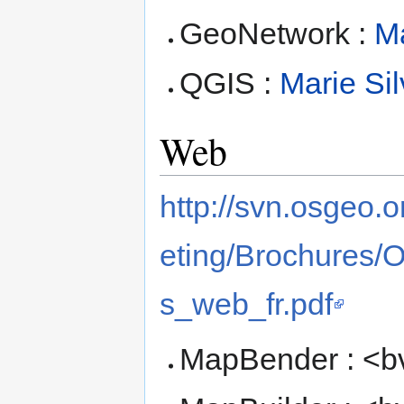
GeoNetwork :
Ma
QGIS :
Marie Sil
Web
http://svn.osgeo.
eting/Brochures
s_web_fr.pdf
MapBender : <b