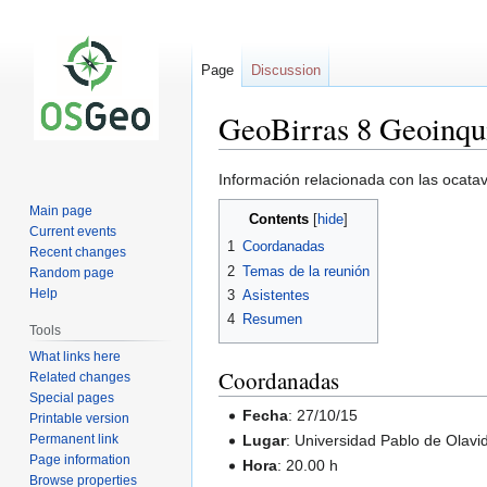
Page
Discussion
GeoBirras 8 Geoinqui
Jump
Jump
Información relacionada con las ocata
to
to
Main page
Contents
navigation
search
Current events
1
Coordanadas
Recent changes
2
Temas de la reunión
Random page
Help
3
Asistentes
4
Resumen
Tools
What links here
Coordanadas
Related changes
Special pages
Fecha
: 27/10/15
Printable version
Permanent link
Lugar
: Universidad Pablo de Olavi
Page information
Hora
: 20.00 h
Browse properties