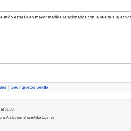
eunión estarán en mayor medida relacionados con la vuelta a la activi
ales
Geoinquietos Sevilla
 at 01:38.
ns Attribution-ShareAlike License.