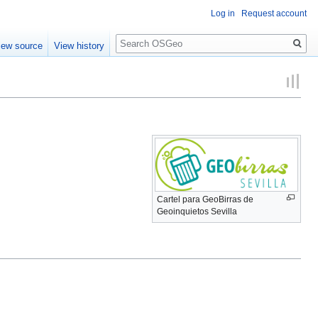
Log in
Request account
Search
iew source
View history
Cartel para GeoBirras de
Geoinquietos Sevilla