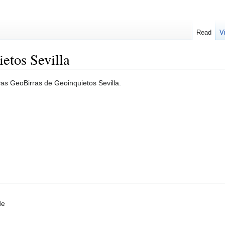
Read
V
etos Sevilla
vas GeoBirras de Geoinquietos Sevilla.
de