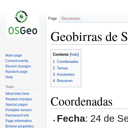
Page
Discussion
Geobirras de 
Jump
Jump
Contents
Main page
to
to
Current events
1
Coordenadas
navigation
search
Recent changes
2
Temas
Random page
3
Asistentes
Help
4
Resumen
Tools
What links here
Coordenadas
Related changes
Special pages
Printable version
Fecha
: 24 de S
Permanent link
Page information
Browse properties