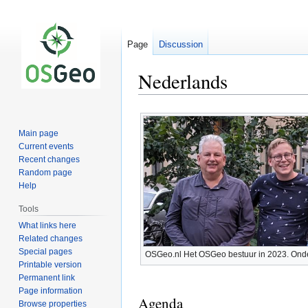
Page
Discussion
Nederlands
Jump
Jump
to
to
Main page
navigation
search
Current events
Recent changes
Random page
Help
Tools
What links here
Related changes
Special pages
OSGeo.nl Het OSGeo bestuur in 2023. Onder
Printable version
Permanent link
Page information
Agenda
Browse properties