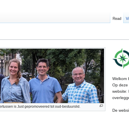
Read
V
Welkom 
Op deze 
website:
overlegge
tussen is Just gepromoveered tot oud-bestuurslid.
De websit