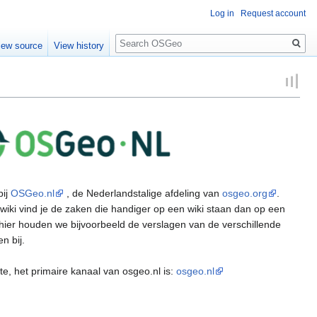
Log in
Request account
Search
iew source
View history
bij
OSGeo.nl
, de Nederlandstalige afdeling van
osgeo.org
.
wiki vind je de zaken die handiger op een wiki staan dan op een
 hier houden we bijvoorbeeld de verslagen van de verschillende
n bij.
e, het primaire kanaal van osgeo.nl is:
osgeo.nl