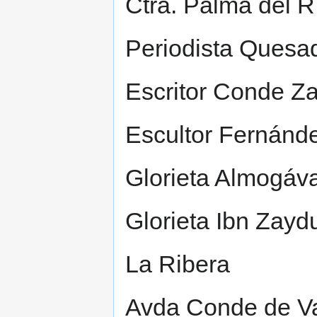
Ctra. Palma del R
Periodista Quesa
Escritor Conde Z
Escultor Fernánd
Glorieta Almogáv
Glorieta Ibn Zayd
La Ribera
Avda Conde de Va