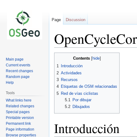
Page
Discussion
OpenCycleCor
Jump
Jump
Contents
Main page
to
to
Current events
1
Introducción
navigation
search
Recent changes
2
Actividades
Random page
3
Recursos
Help
4
Etiquetas de OSM relacionadas
Tools
5
Red de vías ciclistas
5.1
Por dibujar
What links here
Related changes
5.2
Dibujados
Special pages
Printable version
Introducción
Permanent link
Page information
Browse properties