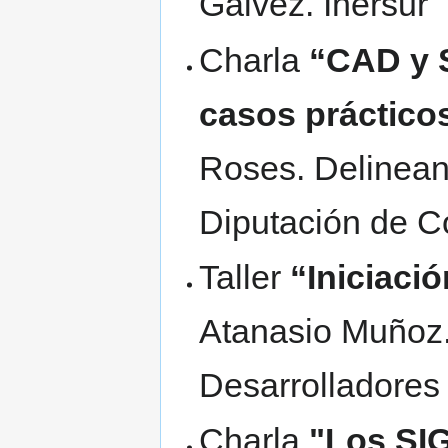
Gálvez. Inersur
Charla
“CAD y S
casos práctico
Roses. Delinean
Diputación de C
Taller
“Iniciac
Atanasio Muñoz.
Desarrolladores
Charla
"Los SIG