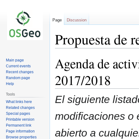
Page
Discussion
Propuesta de 
Agenda de activ
Jump
Jump
Main page
to
to
Current events
navigation
search
Recent changes
2017/2018
Random page
Help
Tools
El siguiente lista
What links here
Related changes
modificaciones o 
Special pages
Printable version
Permanent link
abierto a cualquie
Page information
Browse properties