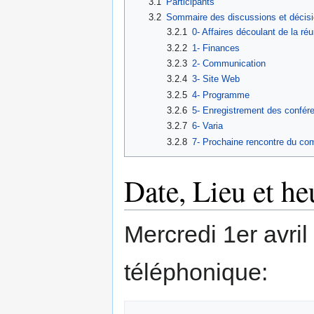
3.1
Participants
3.2
Sommaire des discussions et décis
3.2.1
0- Affaires découlant de la ré
3.2.2
1- Finances
3.2.3
2- Communication
3.2.4
3- Site Web
3.2.5
4- Programme
3.2.6
5- Enregistrement des confé
3.2.7
6- Varia
3.2.8
7- Prochaine rencontre du co
Date, Lieu et he
Mercredi 1er avri
téléphonique: