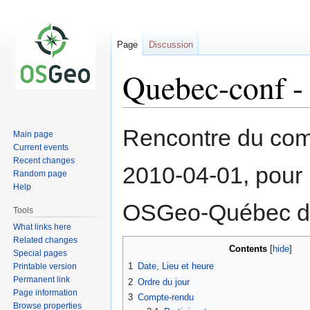
Page
Discussion
Quebec-conf -
Jump
Jump
Rencontre du co
Main page
to
to
Current events
navigation
search
Recent changes
2010-04-01, pour 
Random page
Help
OSGeo-Québec de
Tools
What links here
Related changes
Contents
Special pages
1
Date, Lieu et heure
Printable version
Permanent link
2
Ordre du jour
Page information
3
Compte-rendu
Browse properties