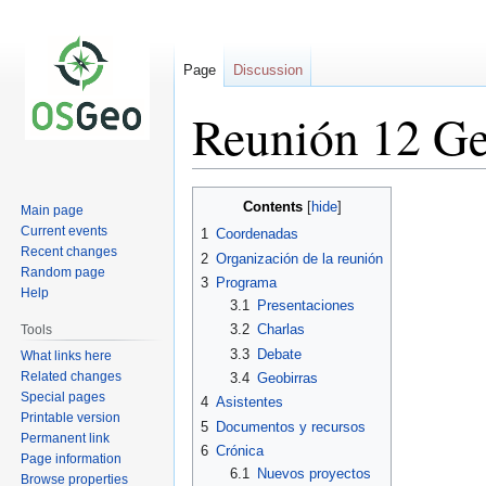
Page
Discussion
Reunión 12 Ge
Jump
Jump
Contents
Main page
to
to
Current events
1
Coordenadas
navigation
search
Recent changes
2
Organización de la reunión
Random page
3
Programa
Help
3.1
Presentaciones
3.2
Charlas
Tools
3.3
Debate
What links here
Related changes
3.4
Geobirras
Special pages
4
Asistentes
Printable version
5
Documentos y recursos
Permanent link
6
Crónica
Page information
6.1
Nuevos proyectos
Browse properties