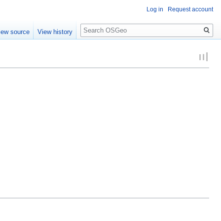
Log in
Request account
Search
iew source
View history