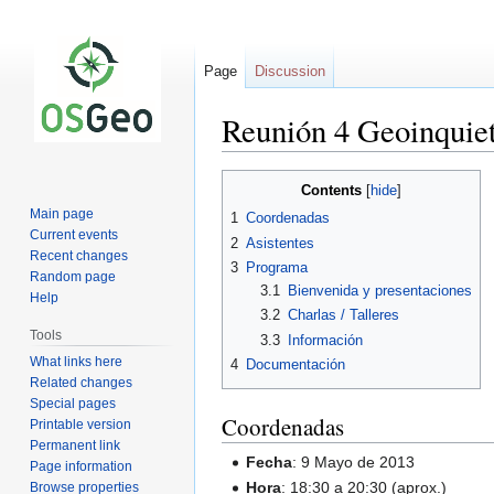
Page
Discussion
Reunión 4 Geoinquie
Jump
Jump
Contents
to
to
Main page
1
Coordenadas
navigation
search
Current events
2
Asistentes
Recent changes
3
Programa
Random page
3.1
Bienvenida y presentaciones
Help
3.2
Charlas / Talleres
Tools
3.3
Información
What links here
4
Documentación
Related changes
Special pages
Coordenadas
Printable version
Permanent link
Fecha
: 9 Mayo de 2013
Page information
Hora
: 18:30 a 20:30 (aprox.)
Browse properties