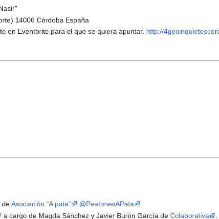
asir‎"
 Norte) 14006 Córdoba España
to en Eventbrite para el que se quiera apuntar.
http://4geoinquietosco
z de
Asociación "A pata"
@PeatonesAPata
a cargo de Magda Sánchez y Javier Burón García de
Colaborativa
.