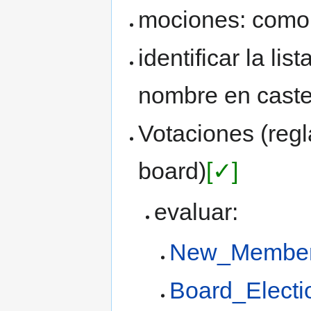
mociones: como
identificar la li
nombre en caste
Votaciones (reg
board)
[✓]
evaluar:
New_Member
Board_Elect