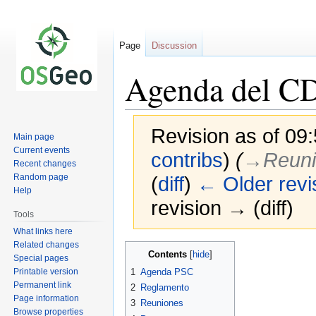
Page
Discussion
Agenda del C
Revision as of 09:
Main page
Current events
contribs
)
(
→‎Reun
Recent changes
Random page
(
diff
)
← Older revi
Help
revision → (diff)
Tools
What links here
Related changes
Jump
Jump
Contents
Special pages
to
to
Printable version
1
Agenda PSC
navigation
search
Permanent link
2
Reglamento
Page information
3
Reuniones
Browse properties