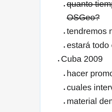
quanto tiem
OSGeo?
tendremos 
estará todo
Cuba 2009
hacer prom
cuales inter
material dem