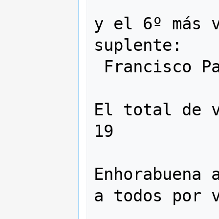
y el 6º más v
suplente:

 Francisco Palm.

El total de v
19

Enhorabuena a
a todos por v