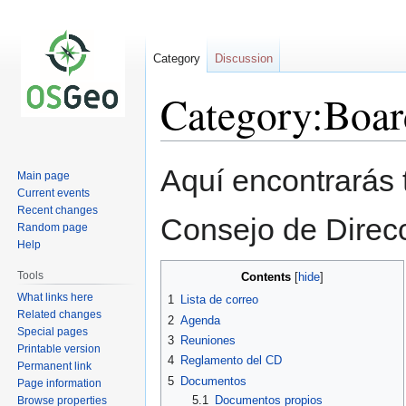
Category
Discussion
Category:Boar
Jump
Jump
Aquí encontrarás t
Main page
to
to
Current events
navigation
search
Recent changes
Consejo de Direc
Random page
Help
Tools
Contents
What links here
1
Lista de correo
Related changes
2
Agenda
Special pages
3
Reuniones
Printable version
4
Reglamento del CD
Permanent link
5
Documentos
Page information
5.1
Documentos propios
Browse properties