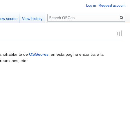
Log in
Request account
Search
iew source
View history
spanohablante de
OSGeo-es
, en esta página encontrará la
reuniones, etc.