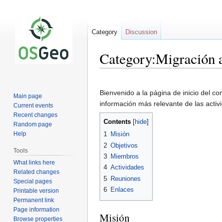
Category
Discussion
Category:Migración 
Jump
Jump
to
to
Bienvenido a la página de inicio del c
Main page
navigation
search
información más relevante de las activ
Current events
Recent changes
Contents
Random page
Help
1
Misión
2
Objetivos
Tools
3
Miembros
What links here
4
Actividades
Related changes
5
Reuniones
Special pages
6
Enlaces
Printable version
Permanent link
Page information
Misión
Browse properties