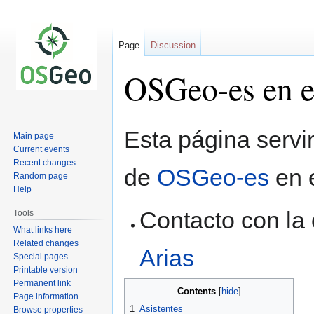
Page
Discussion
OSGeo-es en 
Jump
Jump
Esta página servir
Main page
to
to
Current events
navigation
search
Recent changes
de
OSGeo-es
en 
Random page
Help
Contacto con la
Tools
What links here
Related changes
Arias
Special pages
Printable version
Permanent link
Contents
Page information
1
Asistentes
Browse properties