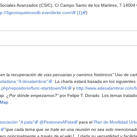
os Sociales Avanzados (CSIC), C/ Campo Santo de los Mártires, 7 1400
tp://3geoinquietosodb.eventbrite.com/
[1]
)
 en la recuperación de vías pecuarias y caminos históricos"
Uso de cart
iudadana "A desalambrar"
. La charla estará basada en los siguiente
php/repositorio/func-startdown/94/
y
http://www.adesalambrar.com/f
Map. ¿Por dónde empezamos?"
por Felipe T. Dorado. Los temas tratados
tMap
sociación "A pata"
@PeatonesAPata
para el
Plan de Movilidad Urb
a
"que cada tema que se trate en una reunión no sea solo mencionado 
ro principalmente a través de el wiki [...] dada su versatilidad y facili