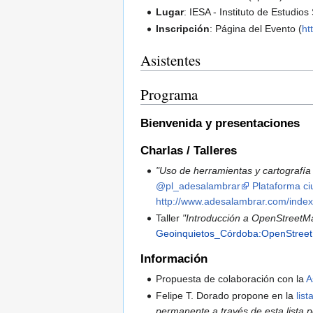
Lugar
: IESA - Instituto de Estudi
Inscripción
: Página del Evento (
ht
Asistentes
Programa
Bienvenida y presentaciones
Charlas / Talleres
"Uso de herramientas y cartografía
@pl_adesalambrar
Plataforma c
http://www.adesalambrar.com/index.
Taller
"Introducción a OpenStreet
Geoinquietos_Córdoba:OpenStree
Información
Propuesta de colaboración con la
A
Felipe T. Dorado propone en la
list
permanente a través de esta lista pe