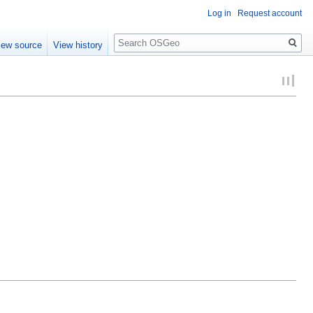
Log in
Request account
Search
iew source
View history