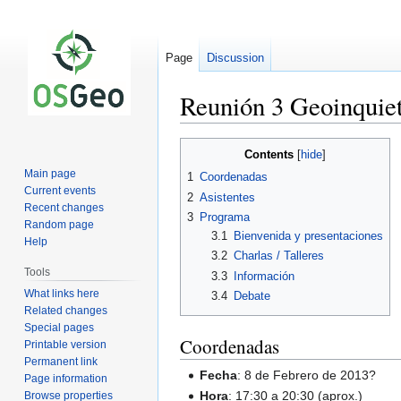
Page
Discussion
Reunión 3 Geoinquie
Jump
Jump
Contents
to
to
Main page
1
Coordenadas
navigation
search
Current events
2
Asistentes
Recent changes
3
Programa
Random page
3.1
Bienvenida y presentaciones
Help
3.2
Charlas / Talleres
Tools
3.3
Información
What links here
3.4
Debate
Related changes
Special pages
Coordenadas
Printable version
Permanent link
Fecha
: 8 de Febrero de 2013?
Page information
Hora
: 17:30 a 20:30 (aprox.)
Browse properties