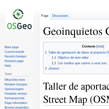
Page
Discussion
Geoinquietos
Jump
Jump
Contents
Main page
to
to
Current events
1
Taller de aportación de datos al proyecto
navigation
search
Recent changes
1.1
Objetivo de este taller
Random page
1.2
Los medios que vamos a usar son:
Help
2
¡Ánimo!
Tools
What links here
Taller de aporta
Related changes
Special pages
Printable version
Street Map (O
Permanent link
Page information
Browse properties