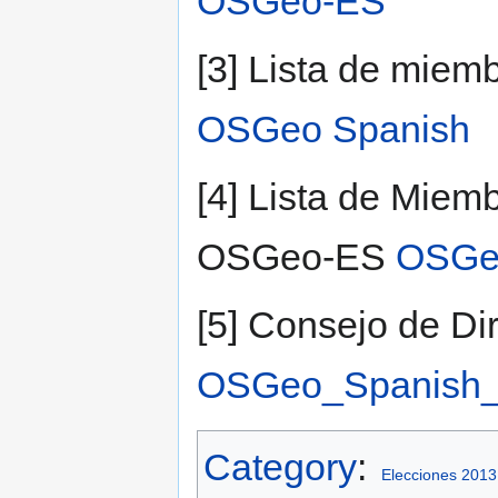
OSGeo-ES
[3] Lista de mie
OSGeo Spanish
[4] Lista de Miem
OSGeo-ES
OSGeo
[5] Consejo de D
OSGeo_Spanish
Category
:
Elecciones 201