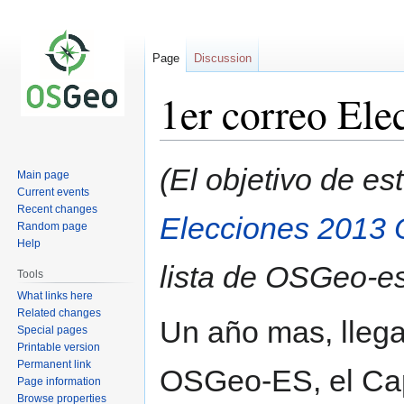
Page
Discussion
1er correo Ele
Jump
Jump
(El objetivo de es
Main page
to
to
Current events
navigation
search
Recent changes
Elecciones 2013
Random page
Help
lista de OSGeo-es
Tools
What links here
Related changes
Un año mas, llega
Special pages
Printable version
Permanent link
OSGeo-ES, el Cap
Page information
Browse properties