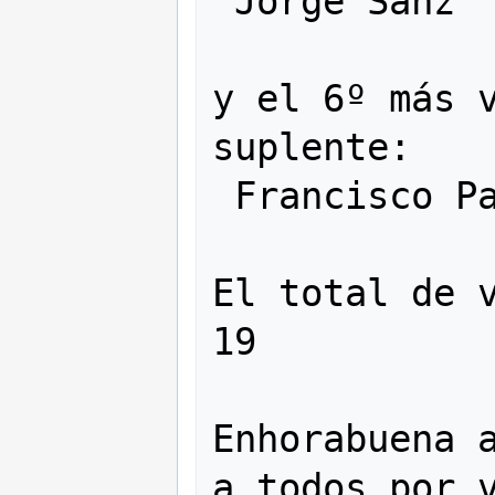
 Jorge Sanz

y el 6º más v
suplente:

 Francisco Palm.

El total de v
19

Enhorabuena a
a todos por v