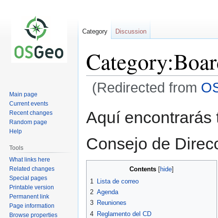
Category
Discussion
Category:Boar
(Redirected from
OS
Main page
Current events
Jump
Jump
Aquí encontrarás t
Recent changes
to
to
Random page
navigation
search
Help
Consejo de Direc
Tools
What links here
Related changes
Contents
Special pages
1
Lista de correo
Printable version
2
Agenda
Permanent link
3
Reuniones
Page information
4
Reglamento del CD
Browse properties