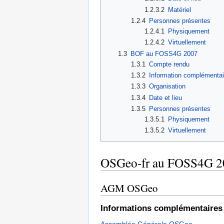
1.2.3.2
Matériel
1.2.4
Personnes présentes
1.2.4.1
Physiquement
1.2.4.2
Virtuellement
1.3
BOF au FOSS4G 2007
1.3.1
Compte rendu
1.3.2
Information complémentai
1.3.3
Organisation
1.3.4
Date et lieu
1.3.5
Personnes présentes
1.3.5.1
Physiquement
1.3.5.2
Virtuellement
OSGeo-fr au FOSS4G 2
AGM OSGeo
Informations complémentaires