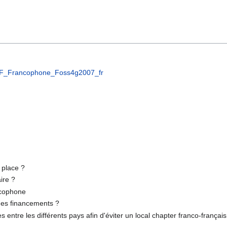
F_Francophone_Foss4g2007_fr
 place ?
ire ?
ncophone
des financements ?
ntre les différents pays afin d'éviter un local chapter franco-français