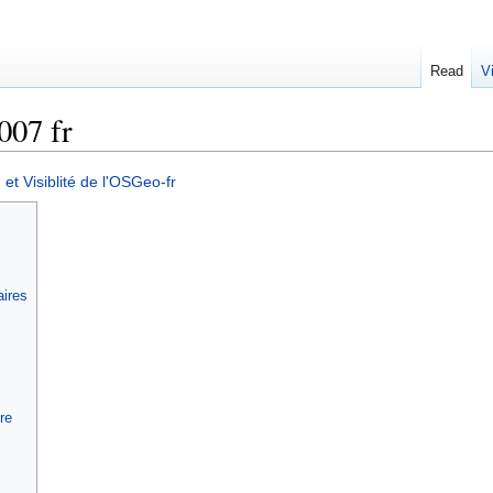
Read
V
07 fr
et Visiblité de l'OSGeo-fr
aires
re