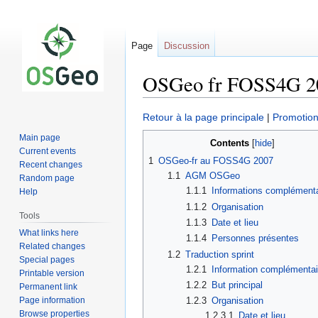
Page
Discussion
OSGeo fr FOSS4G 20
Jump
Jump
Retour à la page principale
|
Promotion 
to
to
Main page
Contents
navigation
search
Current events
1
OSGeo-fr au FOSS4G 2007
Recent changes
1.1
AGM OSGeo
Random page
1.1.1
Informations complément
Help
1.1.2
Organisation
Tools
1.1.3
Date et lieu
What links here
1.1.4
Personnes présentes
Related changes
1.2
Traduction sprint
Special pages
1.2.1
Information complémentai
Printable version
1.2.2
But principal
Permanent link
Page information
1.2.3
Organisation
Browse properties
1.2.3.1
Date et lieu