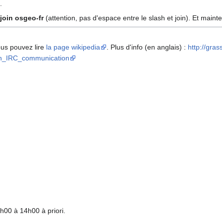
.
/join osgeo-fr
(attention, pas d'espace entre le slash et join). Et maint
ous pouvez lire
la page wikipedia
. Plus d'info (en anglais) :
http://gras
_in_IRC_communication
h00 à 14h00 à priori.