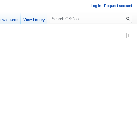
Log in
Request account
Search
iew source
View history