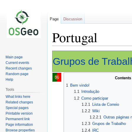
Page
Discussion
Portugal
Jump
Jump
Main page
Grupos de Trabal
to
to
Current events
navigation
search
Recent changes
Random page
Contents
Help
1
Bem vindo!
Tools
1.1
Introdução
What links here
1.2
Como participar
Related changes
1.2.1
Lista de Correio
Special pages
1.2.2
Wiki
Printable version
1.2.2.1
Outras páginas n
Permanent link
1.2.3
Grupos de Trabalho
Page information
Browse properties
1.2.4
IRC