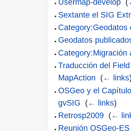
Usermap-develop
‎
(
Sextante el SIG Ex
Category:Geodatos
Geodatos publicado
Category:Migración
Traducción del Fiel
MapAction
‎
(
← links
OSGeo y el Capítulo
gvSIG
‎
(
← links
)
Retrosp2009
‎
(
← lin
Reunión OSGeo-ES 