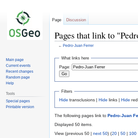
Page
Discussion
Pages that link to "Ped
←
Pedro-Juan Ferrer
Jump
Jump
What links here
Main page
to
to
Current events
Page:
navigation
search
Recent changes
Random page
Help
Filters
Tools
Hide
transclusions |
Hide
links |
Hide
red
Special pages
Printable version
The following pages link to
Pedro-Juan Fe
Displayed 50 items.
View (previous 50 |
next 50
) (
20
|
50
|
100