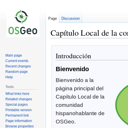
Page
Discussion
Capítulo Local de la c
Jump
Jump
to
to
Introducción
Main page
navigation
search
Current events
Recent changes
Bienvenido
Random page
Help
Bienvenido a la
Tools
página principal del
What links here
Capítulo Local de la
Related changes
comunidad
Special pages
Printable version
hispanohablante de
Permanent link
OSGeo.
Page information
Browse properties