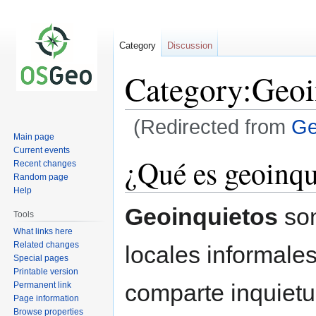
Category
Discussion
Category:Geoi
(Redirected from
Ge
Main page
Current events
Jump
Jump
¿Qué es geoinqu
Recent changes
to
to
Random page
navigation
search
Help
Geoinquietos
son
Tools
What links here
Related changes
locales informale
Special pages
Printable version
comparte inquietu
Permanent link
Page information
Browse properties