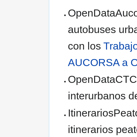
OpenDataAucor
autobuses urb
con los
Trabajo
AUCORSA a 
OpenDataCTCO
interurbanos d
ItinerariosPe
itinerarios pe