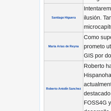
Intentarem
ilusión. T
Santiago Higuera
microcapít
Como supon
prometo ut
Maria Arias de Reyna
GIS por do
Roberto ha
Hispanoha
actualment
Roberto Antolín Sanchez
destacado
FOSS4G y 