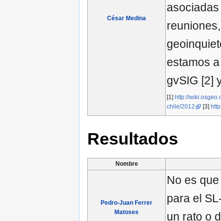
asociadas 
César Medina
reuniones,
geoinquiet
estamos a 
gvSIG [2] 
[1]
http://wiki.osg
chile/2012
[3]
htt
Resultados
Nombre
No es que
para el S
Pedro-Juan Ferrer
Matoses
un rato o 