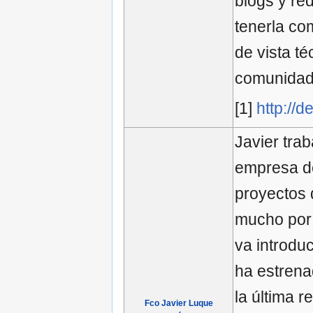
blogs y re
tenerla co
de vista t
comunidad
[1]
http://
Javier tra
empresa de
proyectos 
mucho por 
va introd
ha estrena
la última 
Fco Javier Luque