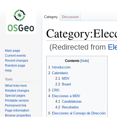
Category
Discussion
Category:Ele
(Redirected from
El
Main page
Current events
Jump
Jump
Contents
Recent changes
to
to
Random page
1
Introducción
navigation
search
Help
2
Calendario
2.1
MDV
Tools
2.2
Board
What links here
3
CRO
Related changes
Special pages
4
Elecciones a MDV
Printable version
4.1
Candidaturas
Permanent link
4.2
Resultados
Page information
5
Elecciones al Consejo de Dirección
Browse properties