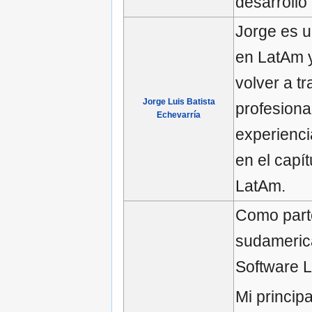
desarrollo
Jorge es 
en LatAm y
volver a t
Jorge Luis Batista
profesiona
Echevarría
experienci
en el capí
LatAm.
Como parte
sudamerica
Software L
Mi princip