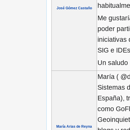
habitualme
José Gómez Castaño
Me gustar
poder parti
iniciativa
SIG e IDEs 
Un saludo
María ( @d
Sistemas d
España), t
como GoFle
Geoinquieto
María Arias de Reyna