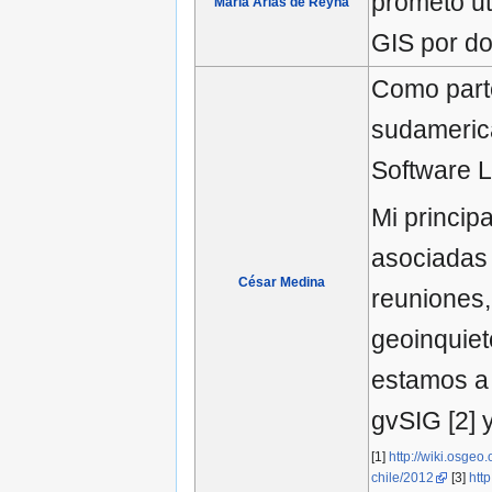
prometo ut
Maria Arias de Reyna
GIS por do
Como parte
sudamerica
Software L
Mi princip
asociadas 
César Medina
reuniones,
geoinquiet
estamos a 
gvSIG [2] 
[1]
http://wiki.osg
chile/2012
[3]
htt