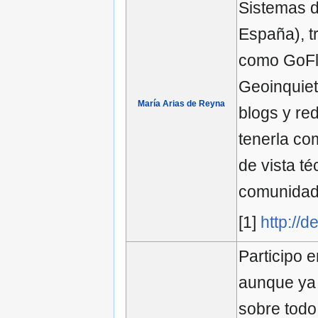
Sistemas d
España), t
como GoFle
Geoinquieto
María Arias de Reyna
blogs y re
tenerla co
de vista t
comunidad
[1]
http://
Participo 
aunque ya 
sobre todo