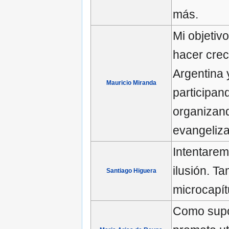
más.
Mi objetiv
hacer crec
Argentina 
Mauricio Miranda
participan
organizand
evangeliza
Intentarem
ilusión. T
Santiago Higuera
microcapít
Como supon