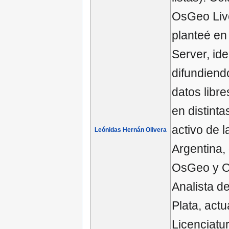
OsGeo Live
planteé en
Server, id
difundiendo
datos libre
en distint
activo de 
Leónidas Hernán Olivera
Argentina,
OsGeo y Os
Analista d
Plata, actu
Licenciatu