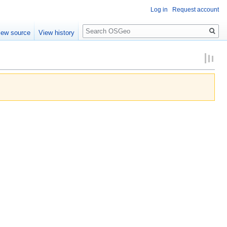
Log in
Request account
Search
iew source
View history