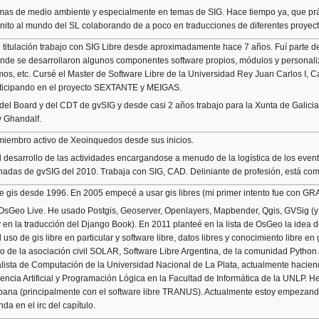
mas de medio ambiente y especialmente en temas de SIG. Hace tiempo ya, que prác
anito al mundo del SL colaborando de a poco en traducciones de diferentes proyec
e titulación trabajo con SIG Libre desde aproximadamente hace 7 años. Fuí parte d
nde se desarrollaron algunos componentes software propios, módulos y personaliz
mos, etc. Cursé el Master de Software Libre de la Universidad Rey Juan Carlos I,
rticipando en el proyecto SEXTANTE y MEIGAS.
el Board y del CDT de gvSIG y desde casi 2 años trabajo para la Xunta de Galici
 Ghandalf.
miembro activo de Xeoinquedos desde sus inicios.
el desarrollo de las actividades encargandose a menudo de la logística de los even
nadas de gvSIG del 2010. Trabaja con SIG, CAD. Deliniante de profesión, está com
e gis desde 1996. En 2005 empecé a usar gis libres (mi primer intento fue con 
 OsGeo Live. He usado Postgis, Geoserver, Openlayers, Mapbender, Qgis, GVSig (y p
 en la traducción del Django Book). En 2011 planteé en la lista de OsGeo la idea
 uso de gis libre en particular y software libre, datos libres y conocimiento libre e
o de la asociación civil SOLAR, Software Libre Argentina, de la comunidad Python
lista de Computación de la Universidad Nacional de La Plata, actualmente haciendo
igencia Artificial y Programación Lógica en la Facultad de Informática de la UNLP. 
bana (principalmente con el software libre TRANUS). Actualmente estoy empezando 
da en el irc del capítulo.