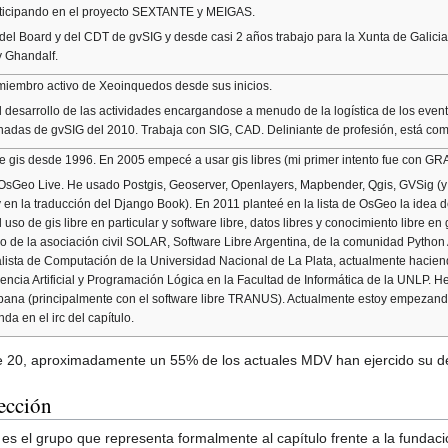
rticipando en el proyecto SEXTANTE y MEIGAS.
el Board y del CDT de gvSIG y desde casi 2 años trabajo para la Xunta de Galici
 Ghandalf.
miembro activo de Xeoinquedos desde sus inicios.
el desarrollo de las actividades encargandose a menudo de la logística de los even
nadas de gvSIG del 2010. Trabaja con SIG, CAD. Deliniante de profesión, está com
e gis desde 1996. En 2005 empecé a usar gis libres (mi primer intento fue con 
 OsGeo Live. He usado Postgis, Geoserver, Openlayers, Mapbender, Qgis, GVSig (y p
 en la traducción del Django Book). En 2011 planteé en la lista de OsGeo la idea
 uso de gis libre en particular y software libre, datos libres y conocimiento libre e
o de la asociación civil SOLAR, Software Libre Argentina, de la comunidad Python
lista de Computación de la Universidad Nacional de La Plata, actualmente haciendo
igencia Artificial y Programación Lógica en la Facultad de Informática de la UNLP. 
bana (principalmente con el software libre TRANUS). Actualmente estoy empezando 
da en el irc del capítulo.
e 20, aproximadamente un 55% de los actuales MDV han ejercido su de
ección
 el grupo que representa formalmente al capítulo frente a la fundació