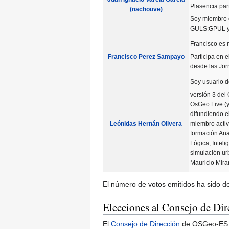
Plasencia pa
(nachouve)
Soy miembro d
GULS:GPUL y
Francisco es 
Participa en 
Francisco Perez Sampayo
desde las Jor
Soy usuario d
versión 3 del
OsGeo Live (y
difundiendo el
miembro activ
Leónidas Hernán Olivera
formación Ana
Lógica, Intel
simulación ur
Mauricio Miran
El número de votos emitidos ha sido d
Elecciones al Consejo de Dir
El
Consejo de Dirección
de OSGeo-ES es