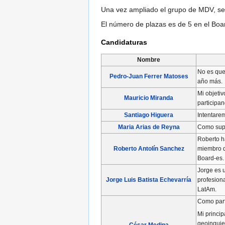
Una vez ampliado el grupo de MDV, se 
El número de plazas es de 5 en el Boa
Candidaturas
Nombre
No es que
Pedro-Juan Ferrer Matoses
año más.
Mi objeti
Mauricio Miranda
participa
Santiago Higuera
Intentare
Maria Arias de Reyna
Como supo
Roberto h
Roberto Antolín Sanchez
miembro d
Board-es.
Jorge es 
Jorge Luis Batista Echevarría
profesion
LatAm.
Como parte
Mi princip
geoinquie
César Medina