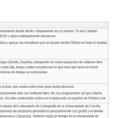
tivamente desde dentro. Actualmente soy el número 70 del Capítulo
veDVD y utilizo habitualmente Geoserver.
ulo y apoyar las iniciativas que se lanzan desde OSGeo en todo lo relativo
gya (Sevilla, España), trabajando en varios proyectos de software libre
esta lista, blogs y redes sociales por lo que creo que sería un honor
periencia de trabajo en comunidad.
la lista, que usaba sobre todo para dudas técnicas.
ticamente sólo con software libre. No soy programador así que intento
tos. Ha sido colaborador activo en la traducción al español de OSGeo Live
el equipo del Laboratorio de Cartografía de la Universidade da Coruña
aciones de productos geomáticos principalmente con gvSIG y la familia
 Caixanova y Caixanova. También pasé un tiempo en la Universidad de