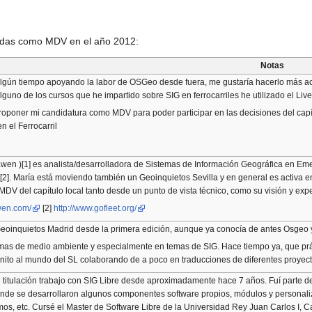
gidas como MDV en el año 2012:
Notas
gún tiempo apoyando la labor de OSGeo desde fuera, me gustaría hacerlo más ac
lguno de los cursos que he impartido sobre SIG en ferrocarriles he utilizado el Li
roponer mi candidatura como MDV para poder participar en las decisiones del capít
n el Ferrocarril
wen )[1] es analista/desarrolladora de Sistemas de Información Geográfica en Emer
2]. María está moviendo también un Geoinquietos Sevilla y en general es activa en 
MDV del capítulo local tanto desde un punto de vista técnico, como su visión y ex
awen.com/
[2]
http://www.gofleet.org/
Geoinquietos Madrid desde la primera edición, aunque ya conocía de antes Osgeo y 
mas de medio ambiente y especialmente en temas de SIG. Hace tiempo ya, que prác
anito al mundo del SL colaborando de a poco en traducciones de diferentes proyec
e titulación trabajo con SIG Libre desde aproximadamente hace 7 años. Fuí parte d
nde se desarrollaron algunos componentes software propios, módulos y personaliz
mos, etc. Cursé el Master de Software Libre de la Universidad Rey Juan Carlos I,