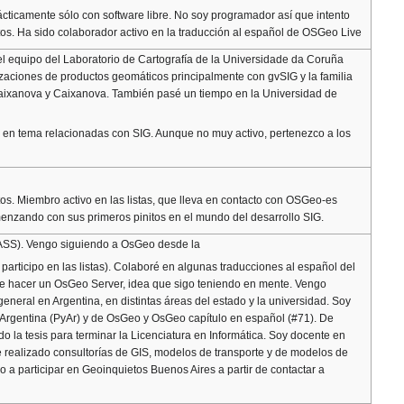
ticamente sólo con software libre. No soy programador así que intento
tos. Ha sido colaborador activo en la traducción al español de OSGeo Live
el equipo del Laboratorio de Cartografía de la Universidade da Coruña
aciones de productos geomáticos principalmente con gvSIG y la familia
 Caixanova y Caixanova. También pasé un tiempo en la Universidad de
a en tema relacionadas con SIG. Aunque no muy activo, pertenezco a los
tos. Miembro activo en las listas, que lleva en contacto con OSGeo-es
enzando con sus primeros pinitos en el mundo del desarrollo SIG.
GRASS). Vengo siguiendo a OsGeo desde la
articipo en las listas). Colaboré en algunas traducciones al español del
 de hacer un OsGeo Server, idea que sigo teniendo en mente. Vengo
n general en Argentina, en distintas áreas del estado y la universidad. Soy
 Argentina (PyAr) y de OsGeo y OsGeo capítulo en español (#71). De
 la tesis para terminar la Licenciatura en Informática. Soy docente en
He realizado consultorías de GIS, modelos de transporte y de modelos de
a participar en Geoinquietos Buenos Aires a partir de contactar a