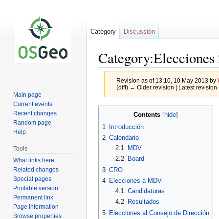
Category
Discussion
Category:Eleccione
Revision as of 13:10, 10 May 2013 by
(diff) ← Older revision | Latest revision 
Main page
Current events
Jump
Jump
Recent changes
Contents
to
to
Random page
1
Introducción
navigation
search
Help
2
Calendario
2.1
MDV
Tools
2.2
Board
What links here
Related changes
3
CRO
Special pages
4
Elecciones a MDV
Printable version
4.1
Candidaturas
Permanent link
4.2
Resultados
Page information
5
Elecciones al Consejo de Dirección
Browse properties