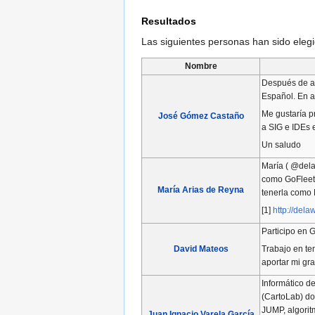
Resultados
Las siguientes personas han sido ele
Nombre
Después de al
Español. En a
Me gustaría p
José Gómez Castaño
a SIG e IDEs e
Un saludo
María ( @dela
como GoFleet[
María Arias de Reyna
tenerla como 
[1]
http://del
Participo en 
Trabajo en te
David Mateos
aportar mi gr
Informático d
(CartoLab) do
JUMP, algorit
Juan Ignacio Varela García