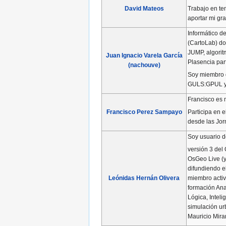
Trabajo en te
David Mateos
aportar mi gr
Informático d
(CartoLab) do
JUMP, algorit
Juan Ignacio Varela García
Plasencia pa
(nachouve)
Soy miembro d
GULS:GPUL y
Francisco es 
Participa en 
Francisco Perez Sampayo
desde las Jor
Soy usuario d
versión 3 del
OsGeo Live (y
difundiendo el
miembro activ
Leónidas Hernán Olivera
formación Ana
Lógica, Intel
simulación ur
Mauricio Miran