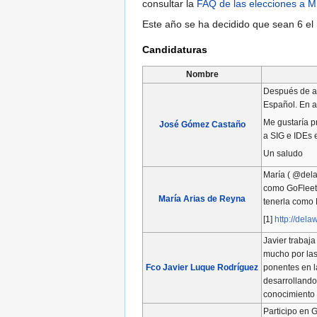
consultar la
FAQ de las elecciones a 
Este año se ha decidido que sean 6 e
Candidaturas
Nombre
Después de al
Español. En a
Me gustaría p
José Gómez Castaño
a SIG e IDEs e
Un saludo
María ( @dela
como GoFleet[
María Arias de Reyna
tenerla como 
[1]
http://del
Javier trabaj
mucho por las
Fco Javier Luque Rodríguez
ponentes en l
desarrollando
conocimiento 
Participo en 