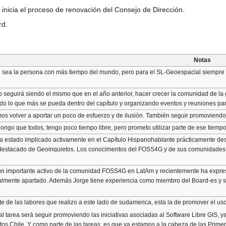
inicia el proceso de renovación del Consejo de Dirección.
rd.
Notas
 sea la persona con más tiempo del mundo, pero para el SL-Geoespacial siempre 
vo seguirá siendo el mismo que en el año anterior, hacer crecer la comunidad de la
ndo lo que más se pueda dentro del capítulo y organizando eventos y reuniones par
mos volver a aportar un poco de esfuerzo y de ilusión. También seguir promoviendo 
ngo que todos, tengo poco tiempo libre, pero prometo utilizar parte de ese tiempo
a estado implicado activamente en el Capítulo Hispanohablante prácticamente des
estacado de Geoinquietos. Los conocimentos del FOSS4G y de sus comunidades s
un importante activo de la comunidad FOSS4G en LatAm y recientemente ha expresa
almente apartado. Además Jorge tiene experiencia como miembro del Board-es y su 
 de las labores que realizo a este lado de sudamerica, esta la de promover el uso 
al tarea será seguir promoviendo las iniciativas asociadas al Software Libre GIS, 
tos Chile. Y como parte de las tareas, es que ya estamos a la cabeza de las Prime