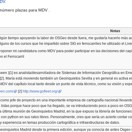
MDV
.
l número plazas para MDV .
Notas
gún tiempo apoyando la labor de OSGeo desde fuera, me gustaría hacerlo más ac
lguno de los cursos que he impartido sobre SIG en ferrocarriles he utilizado el Li
roponer mi candidatura como MDV para poder participar en las decisiones del capít
n el Ferrocarril
wen )[1] es analista/desarrolladora de Sistemas de Información Geográfica en Emer
2]. María está moviendo también un Geoinquietos Sevilla y en general es activa en 
MDV del capítulo local tanto desde un punto de vista técnico, como su visión y ex
awen.com/
[2]
http://www.gofleet.org/
a como jefe de proyecto en una importante empresa de cartografía nacional llevand
 listas porque hace poco que ha llegado, se va introduciendo poco a poco en OS
a última reunión de Geoinquietos Madrid, en la que expuso la librería de funcio
 con python en sus ratos libres. Personalmente, creo que sería un acierto conta
y experiencia en temas producción cartográfica e infraestructuras de datos.
Geoinquietos Madrid desde la primera edición, aunque ya conocía de antes Osgeo y 