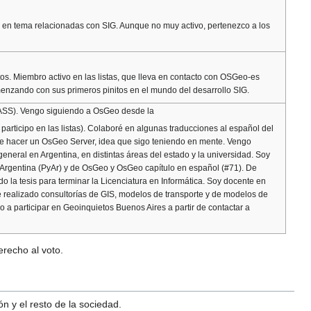
a en tema relacionadas con SIG. Aunque no muy activo, pertenezco a los
tos. Miembro activo en las listas, que lleva en contacto con OSGeo-es
enzando con sus primeros pinitos en el mundo del desarrollo SIG.
GRASS). Vengo siguiendo a OsGeo desde la
articipo en las listas). Colaboré en algunas traducciones al español del
 de hacer un OsGeo Server, idea que sigo teniendo en mente. Vengo
n general en Argentina, en distintas áreas del estado y la universidad. Soy
 Argentina (PyAr) y de OsGeo y OsGeo capítulo en español (#71). De
 la tesis para terminar la Licenciatura en Informática. Soy docente en
He realizado consultorías de GIS, modelos de transporte y de modelos de
a participar en Geoinquietos Buenos Aires a partir de contactar a
recho al voto.
n y el resto de la sociedad.