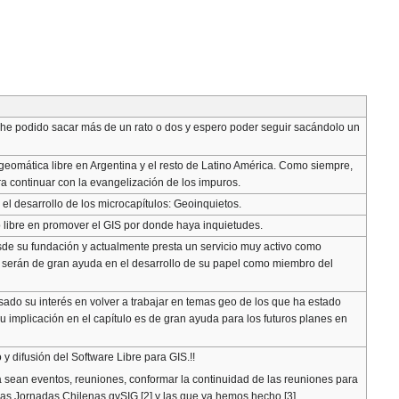
he podido sacar más de un rato o dos y espero poder seguir sacándolo un
 geomática libre en Argentina y el resto de Latino América. Como siempre,
a continuar con la evangelización de los impuros.
el desarrollo de los microcapítulos: Geoinquietos.
 libre en promover el GIS por donde haya inquietudes.
de su fundación y actualmente presta un servicio muy activo como
erán de gran ayuda en el desarrollo de su papel como miembro del
do su interés en volver a trabajar en temas geo de los que ha estado
implicación en el capítulo es de gran ayuda para los futuros planes en
y difusión del Software Libre para GIS.!!
ya sean eventos, reuniones, conformar la continuidad de las reuniones para
ras Jornadas Chilenas gvSIG [2] y las que ya hemos hecho [3]