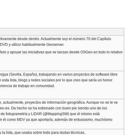
tivamente desde dentro. Actualmente soy el número 70 del Capítulo
veDVD y utilizo habitualmente Geoserver.
ulo y apoyar las iniciativas que se lanzan desde OSGeo en todo lo relativo
gya (Sevilla, España), trabajando en varios proyectos de software libre
esta lista, blogs y redes sociales por lo que creo que sería un honor
periencia de trabajo en comunidad.
o, actualmente, proyectos de información geográfica. Aunque no se le ve
Geo-es. De hecho se ha estrenado con buen pie siendo uno de los
nes de fotogrametría y LiDAR (@MappingSW) que él mismo está
r con él como MDV ya que aportaría, además de entusiasmo, muchísimo
la lista, que usaba sobre todo para dudas técnicas.