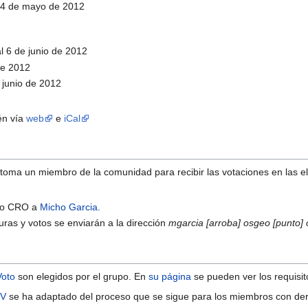
24 de mayo de 2012
l 6 de junio de 2012
de 2012
 junio de 2012
én vía
web
e
iCal
 toma un miembro de la comunidad para recibir las votaciones en las 
omo CRO a
Micho Garcia
.
ras y votos se enviarán a la dirección
mgarcia [arroba] osgeo [punto] 
Voto
son elegidos por el grupo. En
su página
se pueden ver los requisi
DV
se ha adaptado del proceso que se sigue para los miembros con der