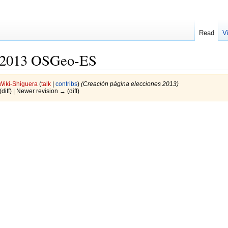
Read
V
s 2013 OSGeo-ES
Wiki-Shiguera
(
talk
|
contribs
)
(Creación página elecciones 2013)
(diff) | Newer revision → (diff)